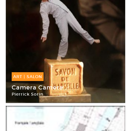
ART
|
SALON
25 Nov -
26 Nov 2017
Camera Camera
Pierrick Sorin
Hôtel Windsor