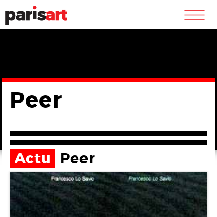
m
Peer
Actu
Peer