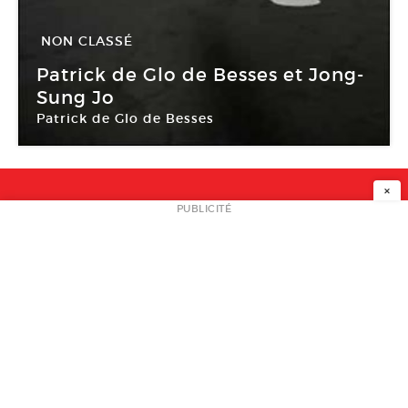
NON CLASSÉ
27 Sep -
25 Oct 2008
Patrick de Glo de Besses et Jong-
Sung Jo
Patrick de Glo de Besses
Galerie ColletPark
×
NEWSLETTER
PUBLICITÉ
L
A PROPOS