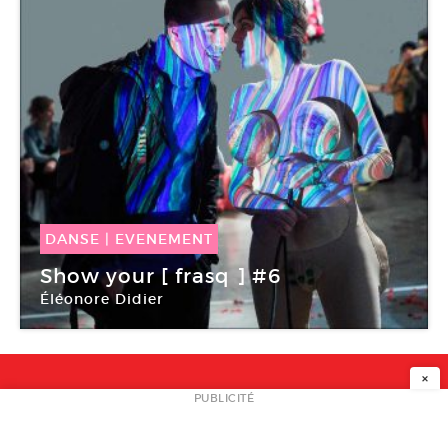
DANSE
|
EVENEMENT
11 Mai -
11 Mai 2019
Show your [ frasq ] #6
Éléonore Didier
Le Générateur
×
NEWSLETTER
PUBLICITÉ