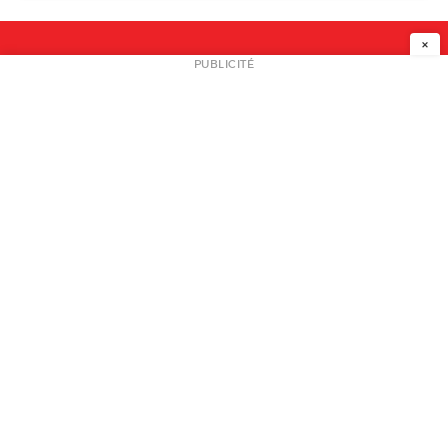
×
NEWSLETTER
PUBLICITÉ
L
A PROPOS
PLAN MEDIA
PARTENAIRES
CONTACT