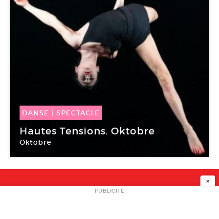
DANSE
|
SPECTACLE
09 Avr -
10 Avr 2014
Hautes Tensions. Oktobre
Oktobre
Parc de la Villette
×
NEWSLETTER
PUBLICITÉ