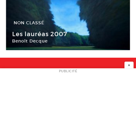
NON CLASSÉ
19 Jan -
16 Mar 2008
Les lauréas 2007
Benoît Decque
CEAAC
×
NEWSLETTER
PUBLICITÉ
L