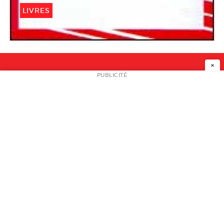
LIVRES
Re:Location 1-7 / Shake
×
NEWSLETTER
PUBLICITÉ
L
A PROPOS
PLAN MEDIA
PARTENAIRES