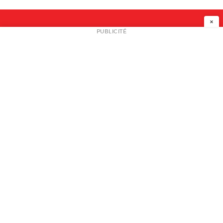
×
NEWSLETTER
PUBLICITÉ
L
A PROPOS
PLAN MEDIA
PARTENAIRES
CONTACT