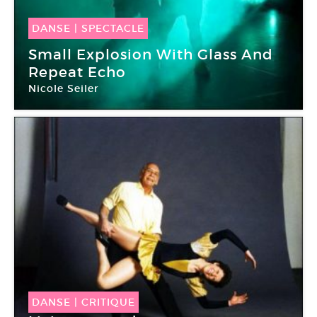
DANSE
|
SPECTACLE
10 Déc -
11 Déc 2014
Small Explosion With Glass And
Repeat Echo
Nicole Seiler
Centre culturel suisse
DANSE
|
CRITIQUE