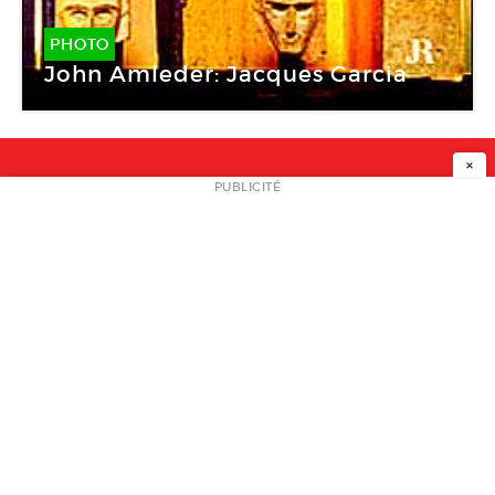
PHOTO
John Amleder: Jacques Garcia
×
NEWSLETTER
PUBLICITÉ
L
A PROPOS
PLAN MEDIA