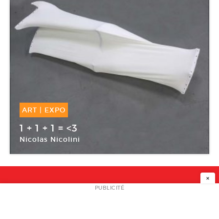
ART
|
EXPO
10 Mai -
30 Juin 2018
1 + 1 + 1 = <3
Nicolas Nicolini
Galerie Porte Avion
×
NEWSLETTER
PUBLICITÉ