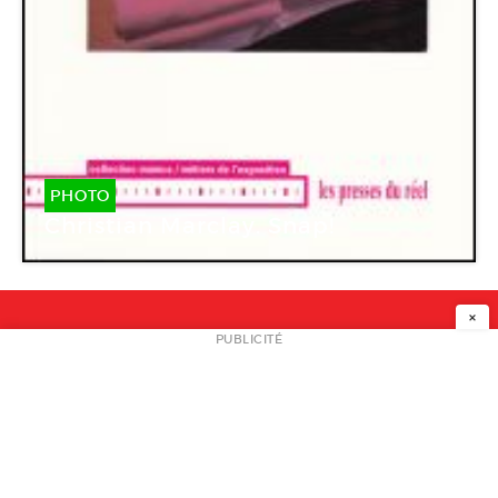
PHOTO
Christian Marclay. Snap!
×
NEWSLETTER
PUBLICITÉ
L