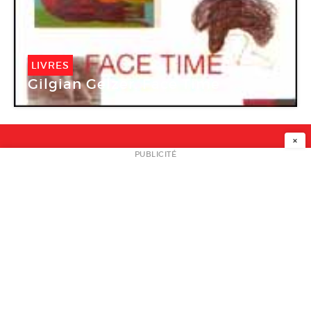
LIVRES
Gilgian Gelzer. Face Time
×
NEWSLETTER
PUBLICITÉ
L
A PROPOS