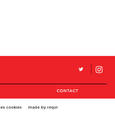
L
CONTACT
es cookies
made by reqst