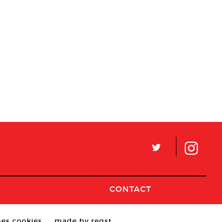
L
CONTACT
es cookies
made by reqst