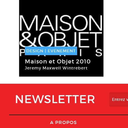
DESIGN
|
EVENEMENT
22 Jan -
26 Jan 2010
Maison et Objet 2010
Jeremy Maxwell Wintrebert
Maison et Objet
NEWSLETTER
A PROPOS