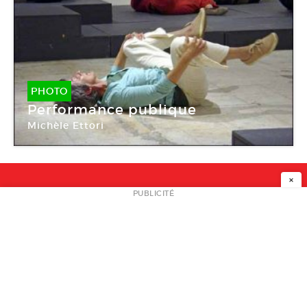
PHOTO
Performance publique
Michèle Ettori
×
NEWSLETTER
PUBLICITÉ
L