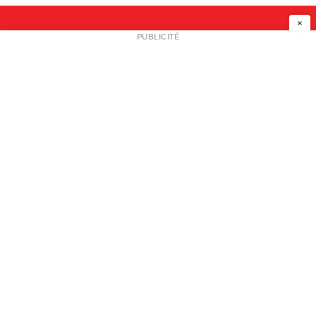
×
NEWSLETTER
PUBLICITÉ
L
A PROPOS
PLAN MEDIA
PARTENAIRES
CONTACT
© 2026 copyright