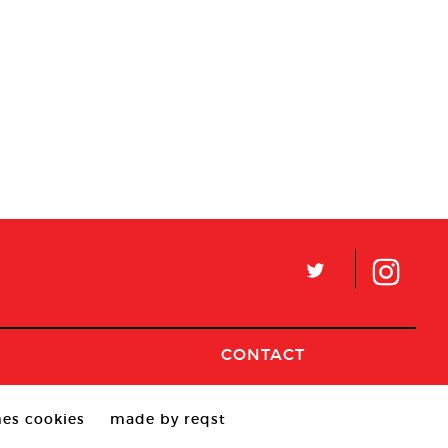
L
CONTACT
es cookies
made by reqst