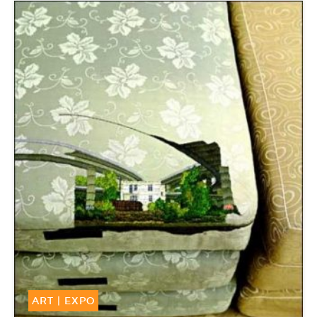
ART
|
EXPO