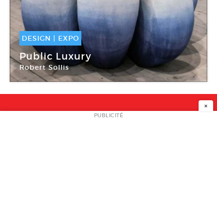
DESIGN
|
EXPO
15 Mar -
09 Juin 2019
Public Luxury
Robert Sollis
Institut suédois de Paris
×
NEWSLETTER
PUBLICITÉ
L