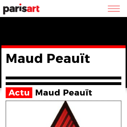
m
Maud Peauït
Actu
Maud Peauït