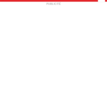
NEWSLETTER
PUBLICITÉ
L
A PROPOS
PLAN MEDIA
PARTENAIRES
CONTACT
© 2026 copyright
Mentions légales / CGV
Contact