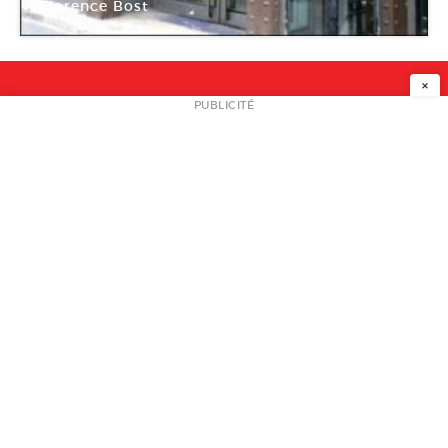
Florence Bost
Ateliers de Paris
×
NEWSLETTER
PUBLICITÉ
L
A PROPOS
PLAN MEDIA
PARTENAIRES
CONTACT