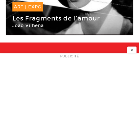
ART
|
EXPO
08 Déc -
12 Mar 2016
Les Fragments de l’amour
Joao Vilhena
La Traverse
×
NEWSLETTER
PUBLICITÉ
L
A PROPOS
PLAN MEDIA