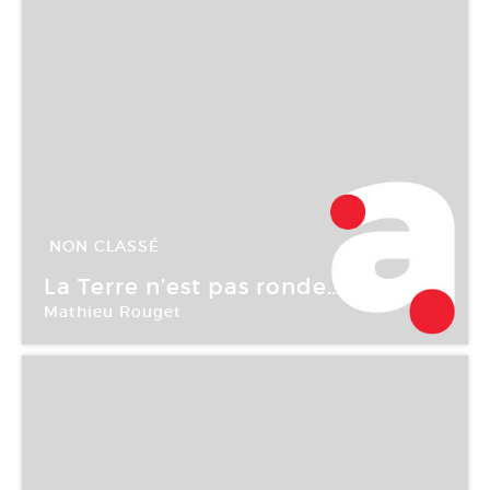
NON CLASSÉ
13 Jan -
03 Mar 2007
La Terre n’est pas ronde…
Mathieu Rouget
Galerie Isabelle Gounod