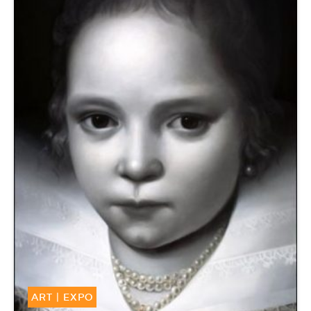
ART
|
EXPO