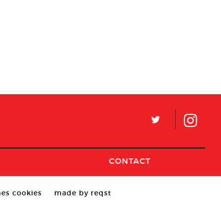
L
CONTACT
es cookies
made by reqst