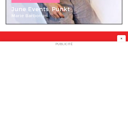
06 Juin -
08 Juin 2013
June Events. Punkt
Marie Barbottin
Atelier de Paris / CDCN
×
NEWSLETTER
PUBLICITÉ
L
A PROPOS
PLAN MEDIA
PARTENAIRES