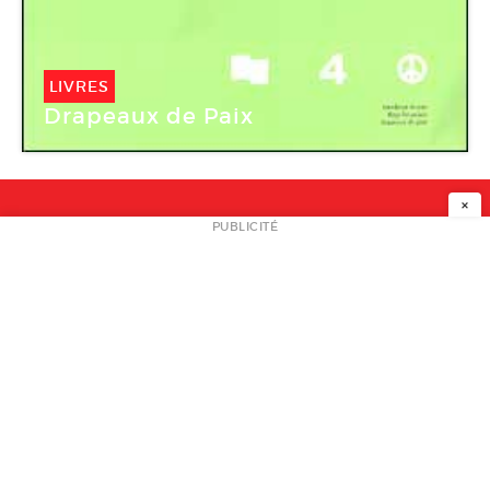
LIVRES
Drapeaux de Paix
×
NEWSLETTER
PUBLICITÉ
L
A PROPOS