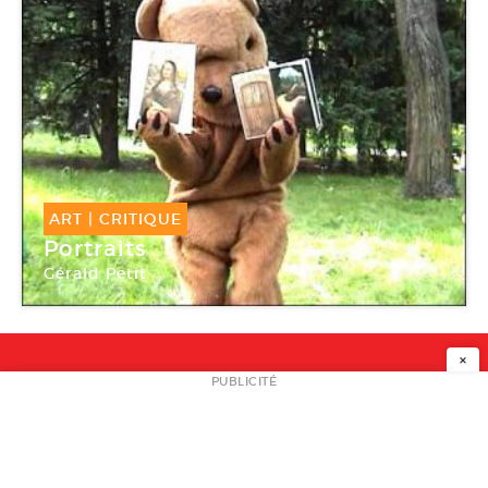
ART
|
CRITIQUE
Portraits
Gérald Petit
Galerie Michel Rein
×
NEWSLETTER
PUBLICITÉ