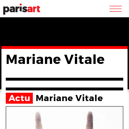
m
Mariane Vitale
Actu
Mariane Vitale