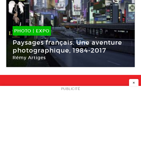
PHOTO
|
EXPO
24 Oct -
04 Fév 2018
Paysages français. Une aventure
photographique, 1984-2017
Rémy Artiges
Bibliothèque nationale de France – site
François-Mitterrand
×
NEWSLETTER
PUBLICITÉ
L