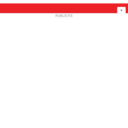
×
NEWSLETTER
PUBLICITÉ
L
A PROPOS
PLAN MEDIA
PARTENAIRES
CONTACT
© 2026 copyright