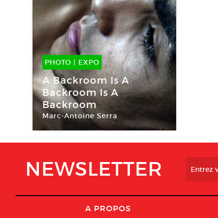
PHOTO
|
EXPO
05 Mai -
30 Juin 2017
A Backroom Is A
Backroom Is A
Backroom
Marc-Antoine Serra
Arnaud Deschin galerie
NEWSLETTER
A PROPOS