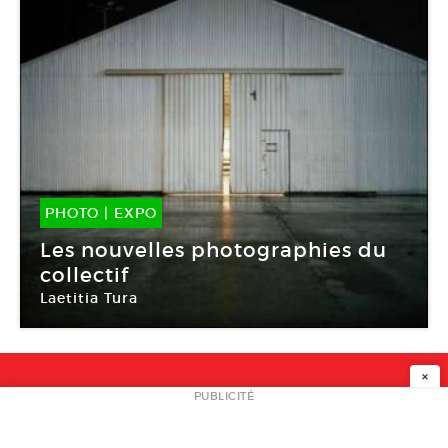
PHOTO
|
EXPO
28 Mai -
31 Mai 2010
Les nouvelles photographies du
collectif
Laetitia Tura
Le Bar Floréal
×
NEWSLETTER
PUBLICITÉ