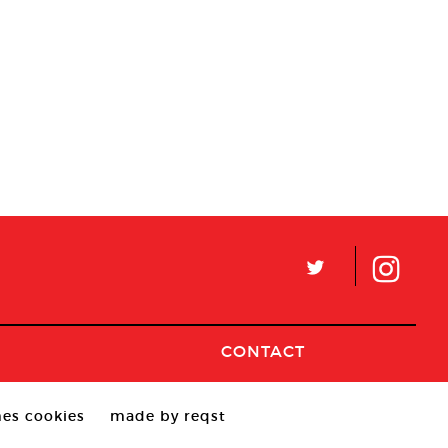
L
CONTACT
es cookies
made by reqst