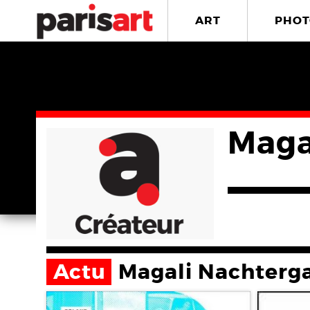
ART
PHOT
Maga
Actu
Magali Nachterg