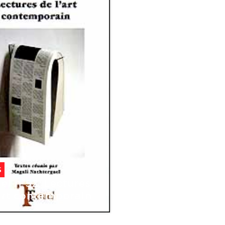
S
el n°52. Lectures
’art contemporain