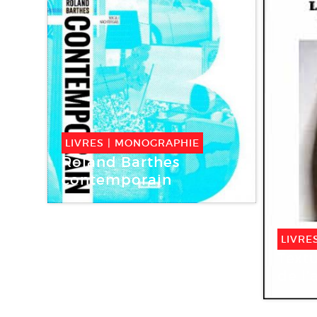
LIVRES
|
MONOGRAPHIE
Roland Barthes
contemporain
LIVRE
Textu
de l