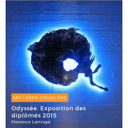
ART
|
EXPO COLLECTIVE
28 Juin -
21 Sep 2015
Odyssée. Exposition des
diplômés 2015
Florence Lattraye
Villa Arson