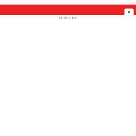
×
NEWSLETTER
PUBLICITÉ
L
A PROPOS
PLAN MEDIA
PARTENAIRES
CONTACT
© 2026 copyright