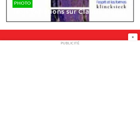
PHOTO
Trois variations sur Claude Monet
×
NEWSLETTER
PUBLICITÉ
L
A PROPOS
PLAN MEDIA
PARTENAIRES