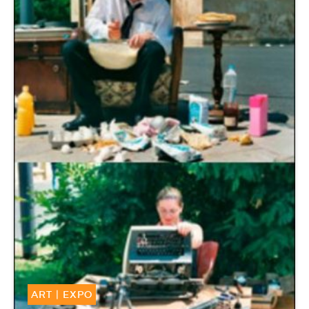
ART
|
EXPO