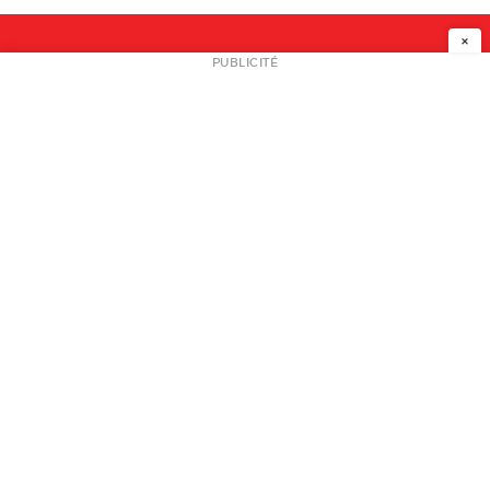
×
NEWSLETTER
PUBLICITÉ
L
A PROPOS
PLAN MEDIA
PARTENAIRES
CONTACT
© 2026 copyright