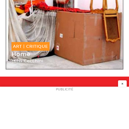
ART
|
CRITIQUE
Home
Loris Cecchini
Galerie Georges-Philippe & Nathalie Vallois
×
NEWSLETTER
PUBLICITÉ