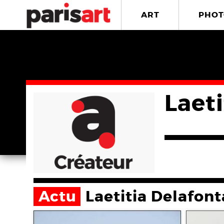
ART
PHOT
Laet
Actu
Laetitia Delafont