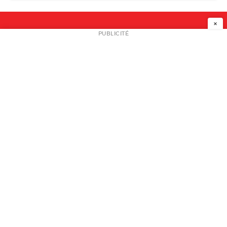
×
NEWSLETTER
PUBLICITÉ
L
A PROPOS
PLAN MEDIA
PARTENAIRES
CONTACT