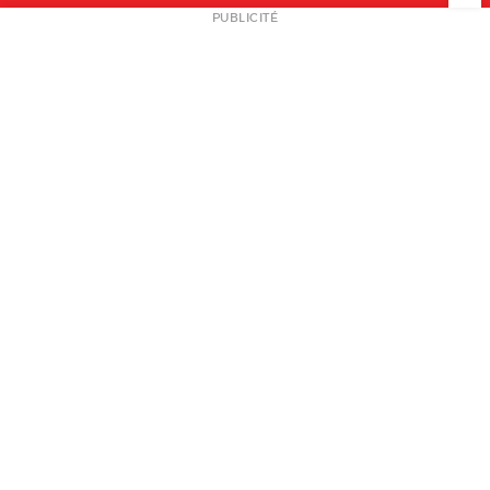
NEWSLETTER
PUBLICITÉ
L
A PROPOS
PLAN MEDIA
PARTENAIRES
CONTACT
© 2026 copyright
Mentions légales / CGV
Contact