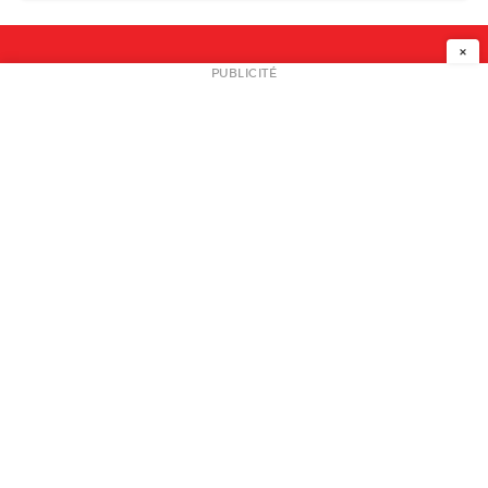
×
NEWSLETTER
PUBLICITÉ
L
A PROPOS
PLAN MEDIA
PARTENAIRES
CONTACT