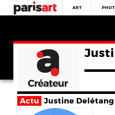
ART
PHOT
Just
Actu
Justine Delétang